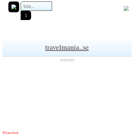
travelmania..se
Blandat